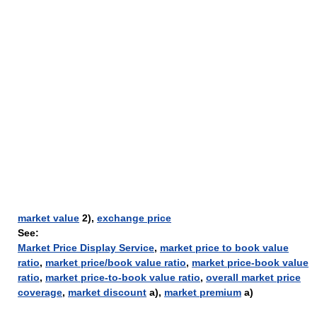
market value
2),
exchange price
See:
Market Price Display Service
,
market price to book value
ratio
,
market price/book value ratio
,
market price-book value
ratio
,
market price-to-book value ratio
,
overall market price
coverage
,
market discount
а),
market premium
а)