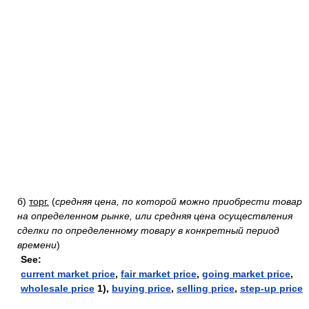
б)
торг.
(
средняя цена, по которой можно приобрести товар
на определенном рынке, или средняя цена осуществления
сделки по определенному товару в конкретный период
времени
)
See:
current market price
,
fair market price
,
going market price
,
wholesale price
1),
buying price
,
selling price
,
step-up price