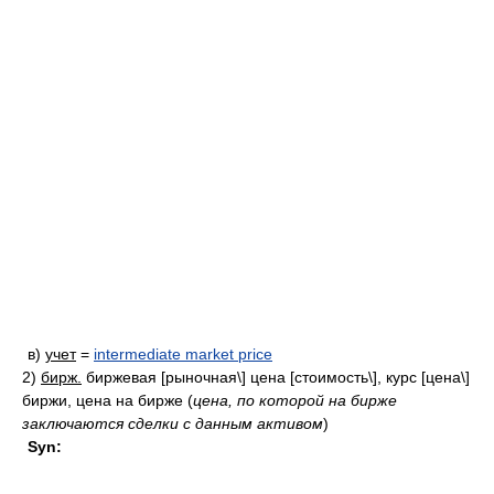
в)
учет
=
intermediate market price
2)
бирж.
биржевая [рыночная\] цена [стоимость\], курс [цена\]
биржи, цена на бирже
(
цена, по которой на бирже
заключаются сделки с данным активом
)
Syn: