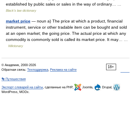
established by public sales or sales in the way of ordinary… …
Black's law dictionary
market price
— noun a) The price at which a product, financial
instrument, service or other tradable item can be bought and sold
at an open market; the going price. The actual price at which any
commodity is commonly sold is called its market price. It may… …
Wiktionary
© Академик, 2000-2026
18+
Обратная связь:
Техподдержка
,
Реклама на сайте
👣 Путешествия
Экспорт словарей на сайты
, сделанные на PHP,
Joomla,
Drupal,
WordPress, MODx.