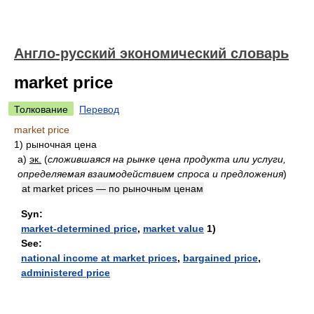
Англо-русский экономический словарь
market price
Толкование
Перевод
market price
1)
рыночная цена
а)
эк.
(
сложившаяся на рынке цена продукта или услуги,
определяемая взаимодействием спроса и предложения
)
at market prices — по рыночным ценам
Syn:
market-determined price
,
market value
1)
See:
national income at market prices
,
bargained price
,
administered price